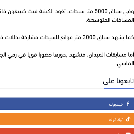
المسافات المتوسطة.
كما يشهد سباق 3000 متر موانع للسيدات مشاركة بطلات قويات، أبرزهن الكينية فايث شيروتيتش والأوغندية بيروث شيموتاي، إلى جانب التونسية مروة بوزياني.
أما مسابقات الميدان، فتشهد بدورها حضورا قويا في رمي الجل
الماسي.
تابعونا على
فيسبوك
تيك توك