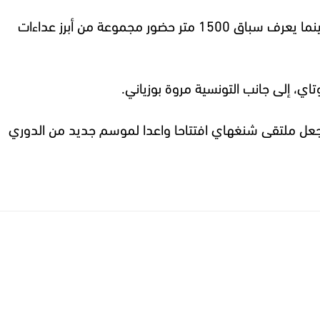
وفي سباق 5000 متر سيدات، تقود الكينية فيث كيبيغون قائمة المشاركات وسط منافسة قوية من العداءات الإثيوبيات، بينما يعرف سباق 1500 متر حضور مجموعة من أبرز عداءات
 يجعل ملتقى شنغهاي افتتاحا واعدا لموسم جديد من الدوري