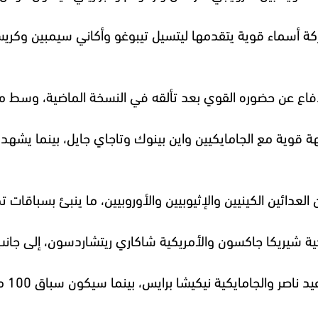
مسية، بمشاركة أسماء قوية يتقدمها ليتسيل تيبوغو وأكاني سيمبين و
هة قوية مع الجامايكيين واين بينوك وتاجاي جايل، بينما يشهد
كما ي