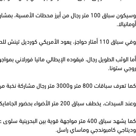
وسيكون سباق 100 متر رجال من أبرز محطات الأ
أومانيالا.
وفي سباق 110 أمتار حواجز، يعود الأمريكي كورديل تينش للدفاع عن حضوره القوي بعد تألقه في النسخة الماضية، وسط منافسة من الجامايكي أورلاندو بينيت وعدة أسماء بارزة أخرى.
أما الوثب الطويل رجال، فيقوده الإيطالي ماتيا فورلاني بمواج
روجي ستونا.
كما تعرف سباقات 800 متر و3000 متر رجال مشاركة نخبة من العدائين الكينيين والإثيوبيين والأوروبيين، ما ينبئ بسباقات تكتيكية وسريعة حتى الأمتار الأخيرة.
وعند السيدات، يخطف سباق 200 متر الأضواء بحضور الجامايكية شيريكا جاكسون والأمريكية شاكاري ريتشاردسون، إلى جانب أسماء بارزة أخرى في سباقات السرعة.
وديتاجي كامبوندجي وماساي راسل.