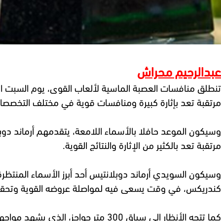
عبدالرحيم محراش
تنطلق منافسات العصبة الماسية لألعاب القوى، يوم السبت المقبل 16 ماي بمدينة شنغهاي، إيذانا ببداية موسم جدي
مرتقبة تعد بإثارة كبيرة ومنافسات قوية في مختلف التخصصا
وسيكون الموعد حافلا بالأسماء اللامعة، يتقدمهم أرماند دو
مرتقبة تعد بالكثير من الإثارة والنتائج القوية.
وسيكون السويدي أرماند دوبلانتيس أحد أبرز الأسماء المنتظر
كندريكس، في وقت يسعى فيه لمواصلة عروضه القوية وتحقيق
كما تتجه الأنظار إلى سباق 300 متر حواجز، الذي يشهد مواجهة قوية بين النرويجي كارستن وارهولم والبرازيلي أليسون دوس سانتوس، في سباق مرشح لأزمنة سريعة.