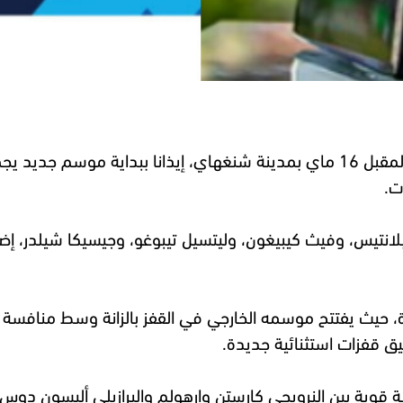
د يجمع نخبة
ت.
بلانتيس، وفيث كيبيغون، وليتسيل تيبوغو، وجيسيكا شيلدر، إ
ة، حيث يفتتح موسمه الخارجي في القفز بالزانة وسط منافسة ق
 قفزات استثنائية جديدة.