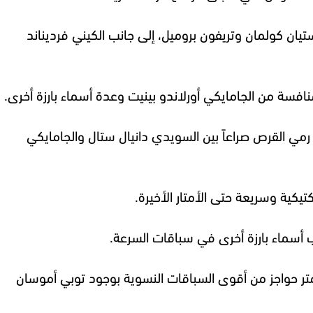
كريستيان كولمان وتريفون بروميل، إلى جانب الكيني فرديناند
 رمي القرص صراعاً بين السويدي دانيال ستال والجامايكي
شهد سباق 400 متر مواجهة قوية بين البحرينية سلوى عيد ناصر والجامايكية نيكيشا برايس، بينما سيكون سباق 100 متر حواجز من أقوى السباقات النسوية بوجود توبي أموسان