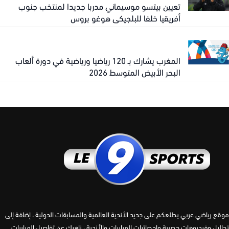
تعيين بيتسو موسيماني مدربا جديدا لمنتخب جنوب
أفريقيا خلفا للبلجيكي هوغو بروس
المغرب يشارك بـ 120 رياضيا ورياضية في دورة ألعاب
البحر الأبيض المتوسط 2026
 رياضي عربي يطلعكم على جديد الأندية العالمية والمسابقات الدولية ، إضافة إلى
يل وفيديوهات حصرية وإحصائيات المباريات والأندية ، ناهيك عن تفاصيل المباريات