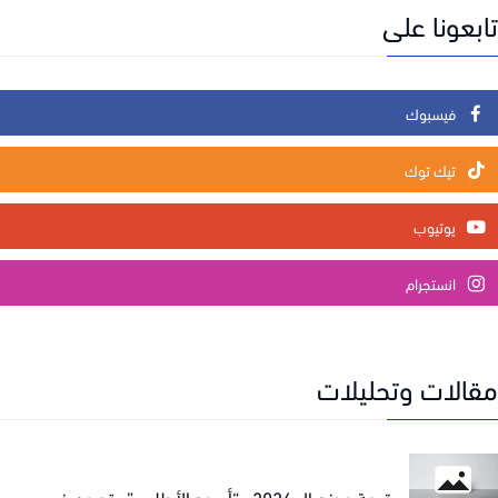
عونا على
فيسبوك
تيك توك
يوتيوب
انستجرام
الات وتحليلات
قرعة مونديال 2026.. “أسود الأطلس” يقعـون في