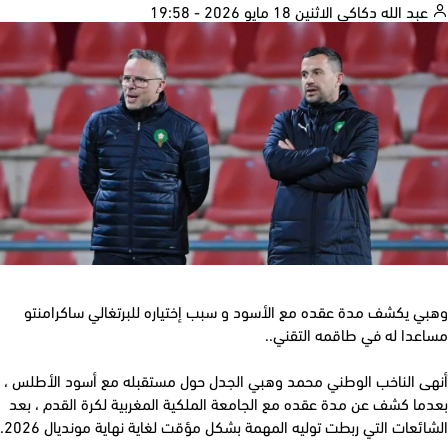
بد الله دكاكي
الاثنين 18 مايو 2026 - 19:58
ي يكشف مدة عقده مع الأسود و سبب إختياره للبرتغالي ساكرامنتو
عدا له في طاقمه التقني..
ى الناخب الوطني محمد وهبي الجدل حول مستقبله مع أسود الأطلس ،
ا كشف عن مدة عقده مع الجامعة الملكية المغربية لكرة القدم ، بعد
ئعات التي ربطت توليه المهمة بشكل مؤقت لغاية نهاية مونديال 2026.