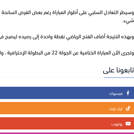
وسيطر التعادل السلبي على أطوار المباراة رغم بعض الفرص السانحة ل
شيء.
وبهذه النتيجة أضاف الفتح الرياضي نقطة واحدة إلى رصيده ليصبح في المركز التاسع في ترتيب البطولة الإحتراف
وتجرى الآن المباراة الختامية عن الجولة 22 من البطولة الإحترافية ، والتي تجمع الجيش الملكي بضيفه الدفاع الحسني الجديدي على أرضية المركب الرياضي الأمير مولاي عبدالله بالعاصمة الرباط.
تابعونا على
فيسبوك
تيك توك
يوتيوب