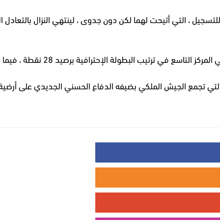
لتسجيل ، التي أتيحت لهما لكن دون جدوى ، لينتهي النزال بالتعادل
ية برصيد 28 نقطة ، فيما حسنية أكادير في المركز الثاني عشر نقطة برصيد 20 نقطة.