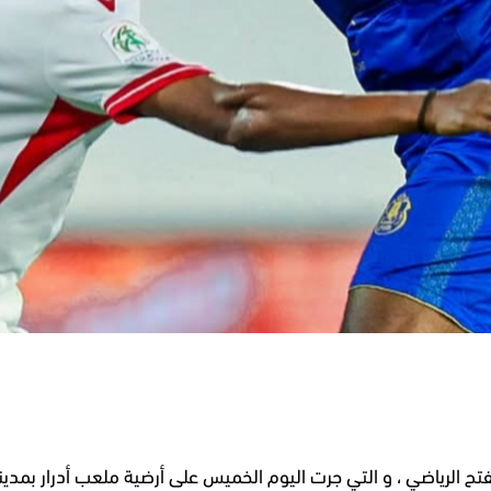
و التي جرت اليوم الخميس على أرضية ملعب أدرار بمدينة أكادير ، لحساب الجولة 22 م