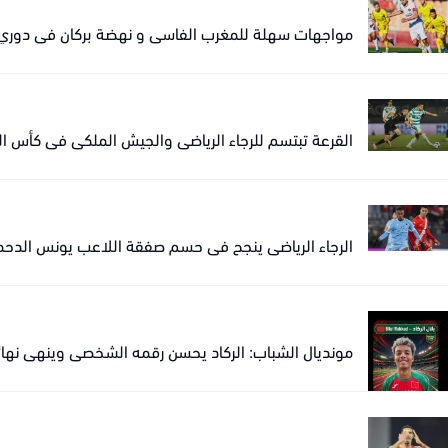
مواجهات سهلة للمغرب الفاسي و نهضة بركان في دوري ع
القرعة تبتسم للرجاء الرياضي والجيش الملكي في كأس الك
الرجاء الرياضي ينجح في حسم صفقة اللاعب يونس الدحمان
مونديال الشباب: الركاد يحسن رقمه الشخصي وينهي نهائي 5000 متر في المركز الث