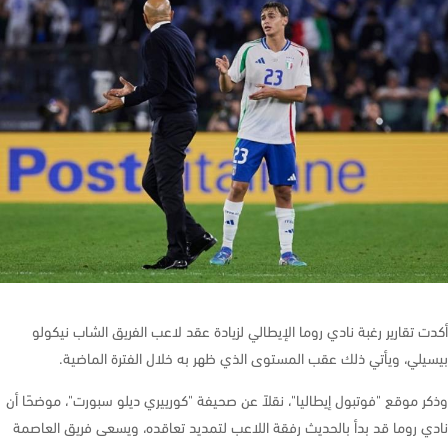
 تقارير رغبة نادي روما الإيطالي لزيادة عقد لاعب الفريق الشاب نيكولو
لي، ويأتي ذلك عقب المستوى الذي ظهر به خلال الفترة الماضية.
 موقع "فوتبول إيطاليا"، نقلاً عن صحيفة "كورييري ديلو سبورت"، موضحًا أن
 روما قد بدأ بالحديث رفقة اللاعب لتمديد تعاقده، ويسعى فريق العاصمة