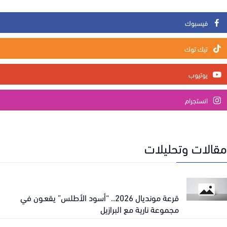
فيسبوك
تيك توك
يوتيوب
انستجرام
الات وتحليلات
قرعة مونديال 2026.. “أسود الأطلس” يقعـون في
مجموعة نارية مع البرازيل