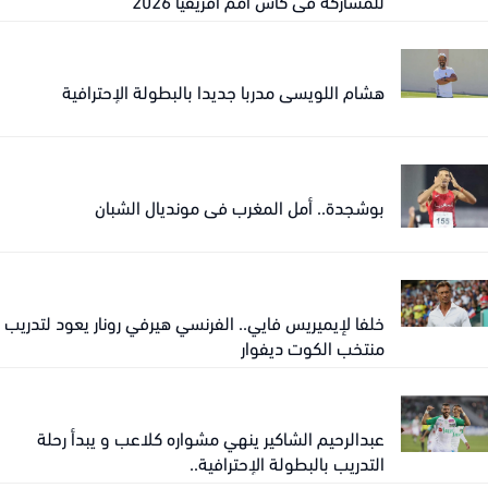
للمشاركة في كأس أمم أفريقيا 2026
هشام اللويسي مدربا جديدا بالبطولة الإحترافية
بوشجدة.. أمل المغرب في مونديال الشبان
خلفا لإيميريس فايي.. الفرنسي هيرفي رونار يعود لتدريب
منتخب الكوت ديفوار
عبدالرحيم الشاكير ينهي مشواره كلاعب و يبدأ رحلة
التدريب بالبطولة الإحترافية..