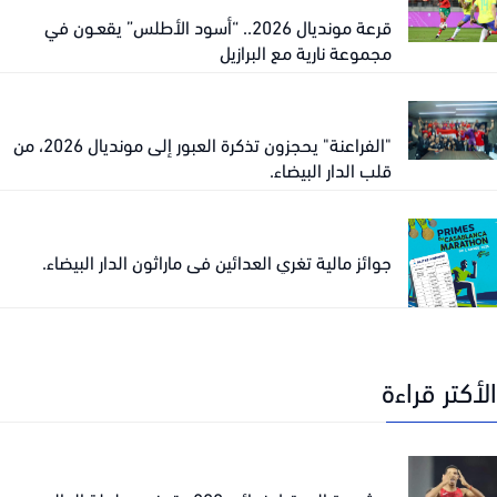
قرعة مونديال 2026.. “أسود الأطلس” يقعـون في
مجموعة نارية مع البرازيل
"الفراعنة" يحجزون تذكرة العبور إلى مونديال 2026، من
قلب الدار البيضاء.
جوائز مالية تغري العدائين في ماراثون الدار البيضاء.
كتر قراءة