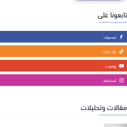
عونا على
فيسبوك
تيك توك
يوتيوب
انستجرام
الات وتحليلات