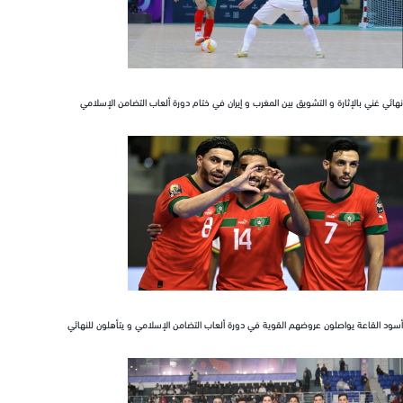
 غني بالإثارة و التشويق بين المغرب و إيران في ختام دورة ألعاب التضامن الإسلامي
القاعة يواصلون عروضهم القوية في دورة ألعاب التضامن الإسلامي و يتأهلون للنهائي