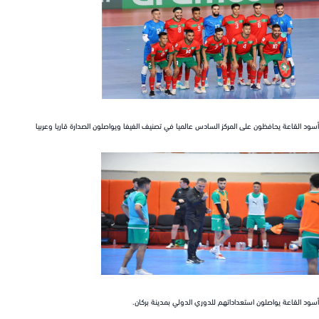
القاعة يحافظون على المركز السادس عالميا في تصنيف الفيفا ويواصلون الصدارة قاريا وعربيا
القاعة يواصلون استعداداتهم للدوري الدولي بمدينة بركان.