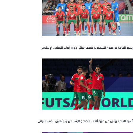
القاعة يواجهون السعودية بنصف نهائي دورة ألعاب التضامن الإسلامي
القاعة يزأرون في دورة ألعاب التضامن الإسلامي و يتأهلون لنصف النهائي