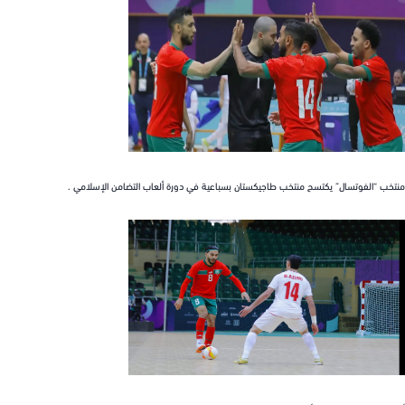
 “الفوتسال” يكتسح منتخب طاجيكستان بسباعية في دورة ألعاب التضامن الإسلامي .