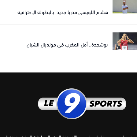
هشام اللويسي مدربا جديدا بالبطولة الإحترافية
بوشجدة.. أمل المغرب في مونديال الشبان
 رياضي عربي يطلعكم على جديد الأندية العالمية والمسابقات الدولية ، إضافة إلى