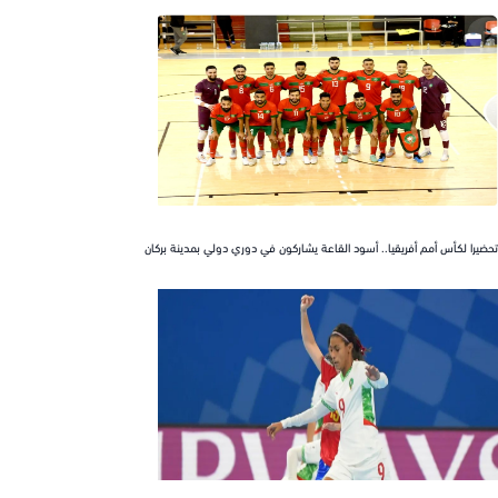
ا لكأس أمم أفريقيا.. أسود القاعة يشاركون في دوري دولي بمدينة بركان