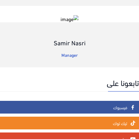
Samir Nasri
Manager
عونا على
فيسبوك
تيك توك
يوتيوب