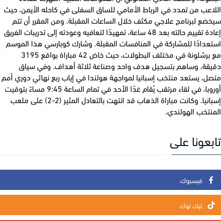
اعب من تمدد في الرباط الأمامي للساق السفلى في كاحله الأيمن، حيث
ع لبرنامج علاجي مكثف خلال الساعات المقبلة. ومن المقرر أن تتم
إعادة تقييم حالته بعد 48 ساعة، تمهيدًا لتعافيه وعودته إلى تدريبات الفريق
عدادًا للمشاركة في المنافسات المقبلة. وشارك كوبارسي هذا الموسم
مع برشلونة في مختلف البطولات، حيث خاض 42 مباراة بواقع 3195
قة، وساهم بتسجيل هدف واحد وصناعة ثلاثة أهداف. وفي سياق
، يستعد منتخب إسبانيا لمواجهة هولندا في إياب ربع نهائي دوري أمم
أوروبا، في لقاء مرتقب يُقام غدًا الأحد في تمام الساعة 9:45 مساءً بتوقيت
إسبانيا. وكانت مباراة الذهاب قد انتهت بالتعادل المثير (2-2) على ملعب
تخب الهولندي.
عونا على
فيسبوك
تيك توك