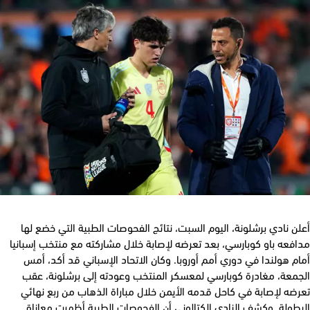
 نادي برشلونة، اليوم السبت، نتائج الفحوصات الطبية التي خضع لها
عه باو كوبارسي، بعد تعرضه لإصابة خلال مشاركته مع منتخب إسبانيا
 هولندا في دوري أمم أوروبا. وكان الاتحاد الإسباني قد أكد، أمس
معة، مغادرة كوبارسي لمعسكر المنتخب وعودته إلى برشلونة، عقب
ه لإصابة في كاحل قدمه الأيمن خلال مباراة الذهاب من ربع نهائي
ولة. وكشف النادي الكتالوني أن الفحوصات الطبية أظهرت معاناة