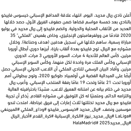
 نادي ريال مدريد، اليوم، انتهاء علاقة المدافع الإسباني خيسوس فاييخو
نادي بعد خمسة مواسم قضاها ضمن صفوف الفريق الأول، حصد خلالها
يد من الألقاب المحلية والدولية. وانضم فاييخو إلى ريال مدريد في يوليو
2020 قادمًا من وولفرهامبتون الإنجليزي، وخاض بقميص "الملكي" 35
راة رسمية، ساهم خلالها في تسجيل هدفين (هدف وصناعة). وخلال
ره مع الريال، توج فاييخو بعدة ألقاب بارزة، أبرزها دوري أبطال أوروبا
مرتين، كأس العالم للأندية 4 مرات، السوبر الأوروبي 3 مرات، الدوري
سباني وكأس الملك مرة واحدة لكل منهما، وكأس السوبر الإسباني
ن. وأفاد البيان الرسمي للنادي الملكي أن اللاعب الدولي الإسباني حصل
أيضًا على الميدالية الفضية في أولمبياد طوكيو 2020، وتوج ببطولتي أمم
أوروبا تحت 21 عامًا وتحت 19 عامًا رفقة المنتخب الإسباني. وأعرب ريال
د في ختام بيانه عن امتنانه العميق للاعب، مشيدًا باحترافيته العالية
زامه الدائم، ومتمنيًا له كل التوفيق في مشواره القادم. يُذكر أن تجربة
خو مع ريال مدريد تخللتها ثلاث إعارات إلى فريق غرناطة، امتدت لنحو
مين ونصف. #ريال_مدريد #خيسوس_فاييخو #وداع_الملكي #الميرينغي
#LaLiga #ريال_مدريد_نيوز #الكرة_الإسبانية #كرة_القدم #أخبار_الريال
ريد2025 #HalaMadrid