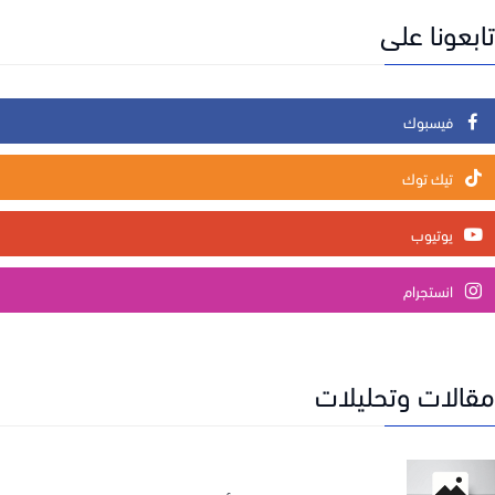
عونا على
فيسبوك
تيك توك
يوتيوب
انستجرام
الات وتحليلات