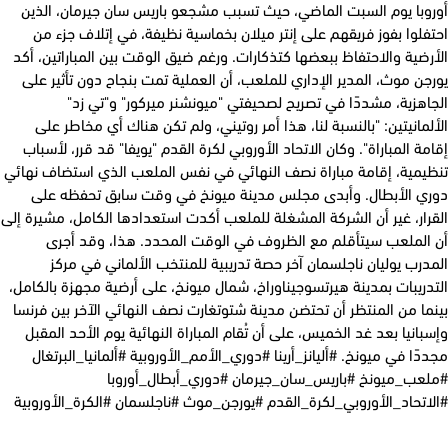
وبا يوم السبت الماضي، حيث تسبب مشجعو باريس سان جيرمان، الذين
لوا بفوز فريقهم على إنتر ميلان بخماسية نظيفة، في إتلاف جزء من
ضية والاحتفاظ ببعضها كتذكارات. ورغم ضيق الوقت بين المباراتين، أكد
ن موث، المدير الإداري للملعب، أن العملية تمت بنجاح دون تأثير على
هزية، مشددًا في تصريح لصحيفتي "ميونشنر ميركور" و"تي زد"
مانيتين: "بالنسبة لنا، هذا أمر روتيني، ولم تكن هناك أي مخاطر على
ة المباراة". وكان الاتحاد الأوروبي لكرة القدم "يويفا" قد قرر، لأسباب
يمية، إقامة مباراة نصف النهائي في نفس الملعب الذي استضاف نهائي
ي الأبطال. وأبدى مجلس مدينة ميونخ في وقت سابق تحفظه على
ار، غير أن الشركة المشغلة للملعب أكدت استعدادها الكامل، مشيرة إلى
الملعب سيتأقلم مع الظروف في الوقت المحدد. هذا، وقد أجرى
رب يوليان ناجلسمان آخر حصة تدريبية للمنتخب الألماني في مركز
ريبات بمدينة هيرتسوجيناوراخ، شمال ميونخ، على أرضية مجهزة بالكامل،
ا من المنتظر أن تحتضن مدينة شتوتغارت نصف النهائي الآخر بين فرنسا
انيا بعد غد الخميس، على أن تُقام المباراة النهائية يوم الأحد المقبل
ًا في ميونخ. #أليانز_أرينا #دوري_الأمم_الأوروبية #ألمانيا_البرتغال
عب_ميونخ #باريس_سان_جيرمان #دوري_أبطال_أوروبا
تحاد_الأوروبي_لكرة_القدم #يورجن_موث #ناجلسمان #الكرة_الأوروبية