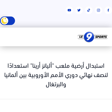
استبدال أرضية ملعب "أليانز أرينا" استعدادًا
نصف نهائي دوري الأمم الأوروبية بين ألمانيا
والبرتغال