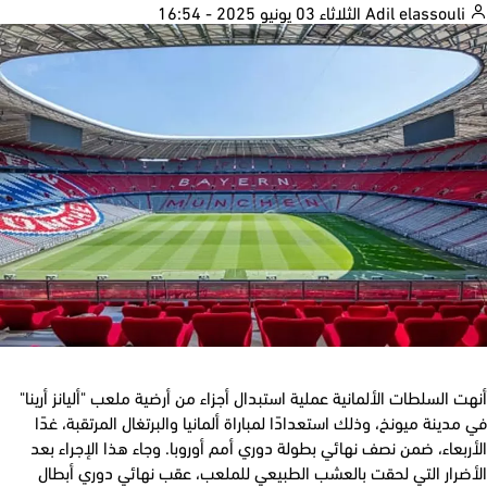
الثلاثاء 03 يونيو 2025 - 16:54
 السلطات الألمانية عملية استبدال أجزاء من أرضية ملعب "أليانز أرينا"
دينة ميونخ، وذلك استعدادًا لمباراة ألمانيا والبرتغال المرتقبة، غدًا
بعاء، ضمن نصف نهائي بطولة دوري أمم أوروبا. وجاء هذا الإجراء بعد
ضرار التي لحقت بالعشب الطبيعي للملعب، عقب نهائي دوري أبطال