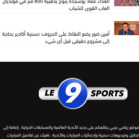
العداء عماد بوشجدة يتوج بذهبية 800 متر في مونديال
العاب القوى للشباب
أمين ضور يضع النقاط على الحروف: حسنية أكادير بحاجة
إلى مشروع حقيقي قبل أي شيء
 رياضي عربي يطلعكم على جديد الأندية العالمية والمسابقات الدولية ، إضافة إلى
يل وفيديوهات حصرية وإحصائيات المباريات والأندية ، ناهيك عن تفاصيل المباريات