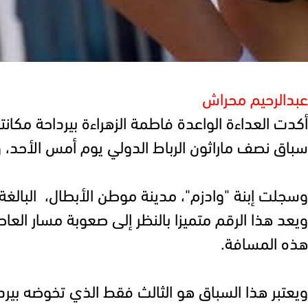
عبدالرحيم محراش
​أكدت العداءة الواعدة فاطمة الزهراءة بيرداحة مكا
سباق نصف ماراثون الرباط الدولي يوم أمس الأحد، 
وسجلت إبنة "وادزم"، مدينة موطن الأبطال، البالغة من العمر 22 عاما، زمنا قدره 1:09.29س، محسنة توقيت
ويعد هذا الرقم متميزا بالنظر إلى صعوبة مسار العا
هذه المسافة.
​ويعتبر هذا السباق هو الثالث فقط الذي تخوضه بير