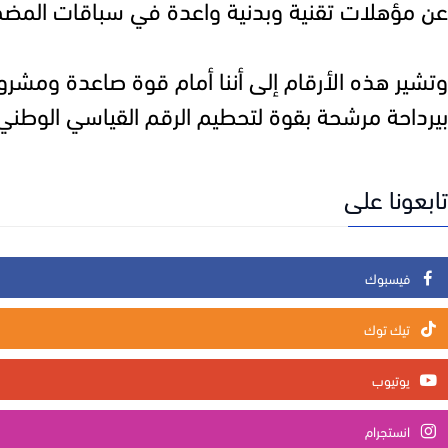
عن مؤهلات تقنية وبدنية واعدة في سباقات المضما
وتشير هذه الأرقام إلى أننا أمام قوة صاعدة ومشروع
بيرداحة مرشحة بقوة لتحطيم الرقم القياسي الوطني (1:08.36س)، الذي تتقاسمه حاليا كل من أسماء الغزاوي ورحمة الطا
تابعونا على
فيسبوك
تيك توك
يوتيوب
انستجرام