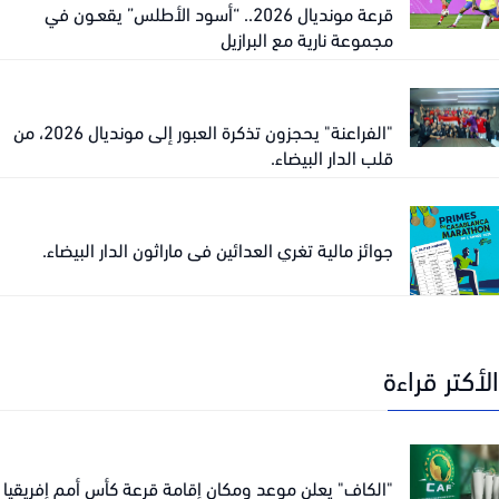
قرعة مونديال 2026.. “أسود الأطلس” يقعـون في
مجموعة نارية مع البرازيل
"الفراعنة" يحجزون تذكرة العبور إلى مونديال 2026، من
قلب الدار البيضاء.
جوائز مالية تغري العدائين في ماراثون الدار البيضاء.
كتر قراءة
"الكاف" يعلن موعد ومكان إقامة قرعة كأس أمم إفريقيا