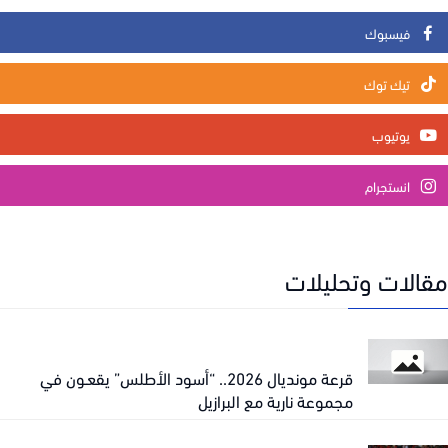
فيسبوك
تيك توك
يوتيوب
انستجرام
الات وتحليلات
قرعة مونديال 2026.. “أسود الأطلس” يقعـون في
مجموعة نارية مع البرازيل