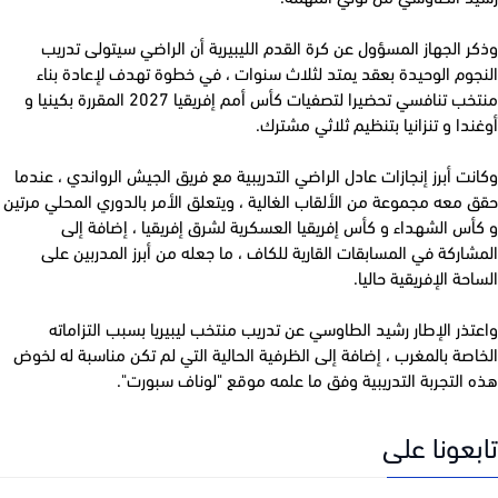
 الجهاز المسؤول عن كرة القدم الليبيرية أن الراضي سيتولى تدريب
وم الوحيدة بعقد يمتد لثلاث سنوات ، في خطوة تهدف لإعادة بناء
منتخب تنافسي تحضيرا لتصفيات كأس أمم إفريقيا 2027 المقررة بكينيا و
دا و تنزانيا بتنظيم ثلاثي مشترك.
ت أبرز إنجازات عادل الراضي التدريبية مع فريق الجيش الرواندي ، عندما
معه مجموعة من الألقاب الغالية ، ويتعلق الأمر بالدوري المحلي مرتين
س الشهداء و كأس إفريقيا العسكرية لشرق إفريقيا ، إضافة إلى
اركة في المسابقات القارية للكاف ، ما جعله من أبرز المدربين على
حة الإفريقية حاليا.
ذر الإطار رشيد الطاوسي عن تدريب منتخب ليبيريا بسبب التزاماته
صة بالمغرب ، إضافة إلى الظرفية الحالية التي لم تكن مناسبة له لخوض
التجربة التدريبية وفق ما علمه موقع "لوناف سبورت".
عونا على