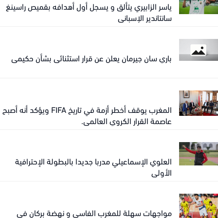
ياسر الزابيري يتألق و يسجل أول أهدافه بقميص راسينغ
سانتاندير الإسباني
باري سان جيرمان يعلن عن قرار استثنائي بشأن حكيمي
المغرب يوقف أخطر أزمة في تاريخ FIFA ويؤكد أنه أصبح
عاصمة القرار الكروي العالمي.
العلوي الإسماعيلي مدربا جديدا بالبطولة الإحترافية
الأولى
مواجهات سهلة للمغرب الفاسي و نهضة بركان في