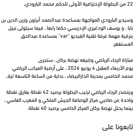
دير البارودي المواجهة بمساعدة عبدالصمد أبرتون وزين الدين بن
ا ، و يوسف الودغيري الإدريسي حكما رابعا ، فيما سيتولى نبيل
بنرقية مهمة غرفة تقنية الفيديو "var" بمساعدة عبدالحق
ستغفر.
راة الرجاء الرياضي وضيفه نهضة بركان ، ستجرى
يوم الأربعاء المقبل 4 يونيو 2026 ، على أرضية المركب الرياضي
د الخامس بمدينة الدارالبيضاء ، بداية من الساعة التاسعة ليلا.
ويتصدر الرجاء الرياضي ترتيب البطولة برصيد 42 نقطة بفارق نقطة
دة عن صاحبي مركز الوصافة الجيش الملكي و المغرب الفاسي ،
ا يحتل نهضة بركان المركز الخامس برصيد 40 نقطة.
عونا على