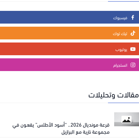
فيسبوك
تيك توك
يوتيوب
انستجرام
الات وتحليلات
قرعة مونديال 2026.. “أسود الأطلس” يقعـون في
مجموعة نارية مع البرازيل