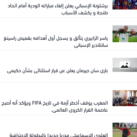
برشلونة الإسباني يعلن إلغاء مباراته الودية أمام اتحاد
طنجة و يكشف الأسباب
ياسر الزابيري يتألق و يسجل أول أهدافه بقميص راسينغ
سانتاندير الإسباني
باري سان جيرمان يعلن عن قرار استثنائي بشأن حكيمي
المغرب يوقف أخطر أزمة في تاريخ FIFA ويؤكد أنه أصبح
عاصمة القرار الكروي العالمي.
العلوي الإسماعيلي مدربا جديدا بالبطولة الإحترافية