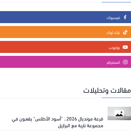
فيسبوك
تيك توك
يوتيوب
انستجرام
الات وتحليلات
قرعة مونديال 2026.. “أسود الأطلس” يقعـون في
مجموعة نارية مع البرازيل