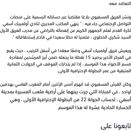
اقد معه.
 الفريق المسفيوي بلاغا مقتضبا عبر حساباته الرسمية على منصات
اصل الإجتماعي جاء فيه : " ينهي المكتب المديري لنادي أولمبيك أسفي
 القدم لعلم الجمهور الكريم عن إنفصاله بالتراضي عن مدرب الفريق الأول
يد شكري الخطوي ، متمنيا له حظا سعيدا في قادم إستحقاقاته ".
يش فريق أولمبيك آسفي وضعًا معقدا في أسفل الترتيب ، حيث يقبع
في المركز الأخير برصيد 15 نقطة ما يجعله ضمن أبرز المرشحين لمغادرة
الأضواء هذا الموسم ، إذا لم يتدارك الموقف في الجولات الثمانية
بقية من عمر البطولة الإحترافية الأولى.
ن القرش المسفيوي قد انهزم أمس الإثنين أمام المغرب الفاسي بهدفين
التي جرت بينهما على أرضية ملعب المسيرة بمدينة
د ، في المباراة
أسفي ، لحساب الجولة 22 من البطولة الإحترافية الأولى ، وهي
سارة الحادية عشرة له هذا الموسم.
عونا على