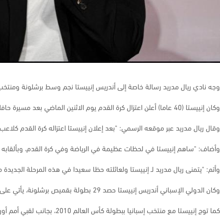
وجه نادي ريال مدريد رسالة خاصة إلى أندريس إنييستا نجم وسط برشلونة ومنتخب إس
وكان إنييستا (40 عاما) أعلن اعتزال كرة القدم يوم الاثنين الماضي بعد مسيرة حافلة مع الساحرة المستديرة.
وقال ريال مدريد عبر موقعه الرسمي: "بعد إعلان إنييستا اعتزاله كرة القدم كلاعب
وأضاف: "ساهم إنييستا في لحظات عظيمة في الرياضة وفي كرة القدم، وبألقابه التي حققها خلال مسيرته،
وأتم: "يتمنى ريال مدريد لـ إنييستا ولعائلته حظا سعيدا في هذه المرحلة الجديدة م
وكان الدولي الإسباني أندريس إنييستا حصد 29 بطولة بقميص برشلونة، يأتي على رأسها 9 ألقاب من الدوري الإسباني، و4 دوري أبطال أوروبا.
كما توج إنييستا مع منتخب إسبانيا ببطولة كأس العالم 2010، بجانب لقبي أمم أوروبا 2008 و2012.