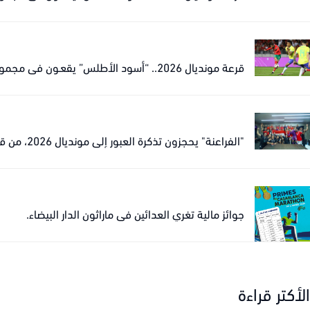
قرعة مونديال 2026.. “أسود الأطلس” يقعـون في مجموعة نارية مع البرازيل
"الفراعنة" يحجزون تذكرة العبور إلى مونديال 2026، من قلب الدار البيضاء.
جوائز مالية تغري العدائين في ماراثون الدار البيضاء.
الأكتر قراءة