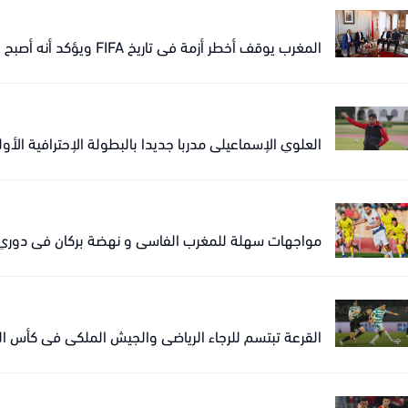
المغرب يوقف أخطر أزمة في تاريخ FIFA ويؤكد أنه أصبح عاصمة القرار الكروي العالمي.
العلوي الإسماعيلي مدربا جديدا بالبطولة الإحترافية الأو
مواجهات سهلة للمغرب الفاسي و نهضة بركان في دوري ع
القرعة تبتسم للرجاء الرياضي والجيش الملكي في كأس الك