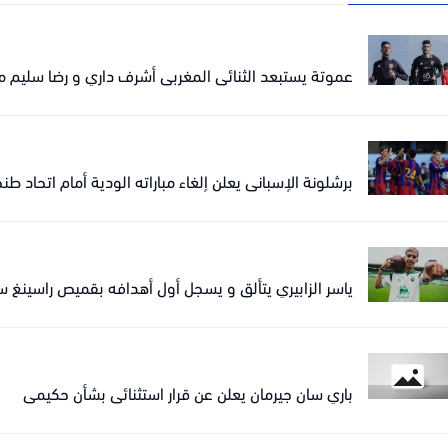
عموتة يستبعد الثنائي المغربي أشرف داري و رضا سليم من
برشلونة الإسباني يعلن إلغاء مباراته الودية أمام اتحاد 
ياسر الزابيري يتألق و يسجل أول أهدافه بقميص راسينغ سان
باري سان جيرمان يعلن عن قرار استثنائي بشأن حكيمي