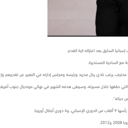
بانيا السابق بعد اعتزاله كرة القدم.
 محترف، يرغب نادي ريال مدريد ورئيسه ومجلس إدارته في التعبير عن تقديرهم وإعج
 وسيبقى هدفه الشهير في نهائي مونديال جنوب أفريقيا عام 2010 في ذاكرة جميع المشجعين الإسبان إلى 
ن حياته".